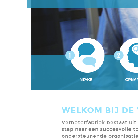
INTAKE
OPNA
WELKOM BIJ DE
Verbeterfabriek bestaat ui
stap naar een succesvolle t
ondersteunende organisatie