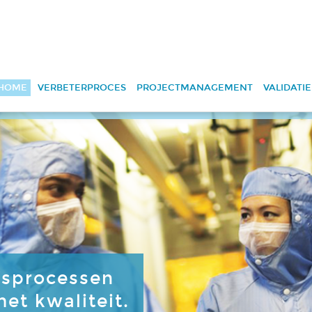
HOME
VERBETERPROCES
PROJECTMANAGEMENT
VALIDATIE
fsprocessen
et kwaliteit.