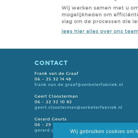
Wij werken samen met u om e
mogelijkheden om efficiënte
slag om de processen die le
lees hier alles over ons tea
CONTACT
Frank van de Graaf
06 – 25 32 14 48
frank.van.de.graaf@verbeterfabriek.nl
Geert Cloosterman
06 – 22 32 10 82
geert.cloosterman@verbeterfabriek.nl
Gerard Geurts
06 - 29 81 94 11
gerard.geurts@verbeterfabriek.nl
Wij gebruiken cookies om h